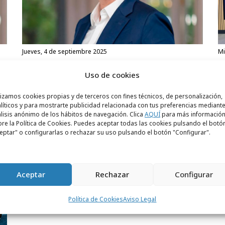
jueves, 4 de septiembre 2025
Jurado de la segunda edición de los
L
Uso de cookies
Premios W!N
n
lizamos cookies propias y de terceros con fines técnicos, de personalización,
líticos y para mostrarte publicidad relacionada con tus preferencias mediante
lisis anónimo de los hábitos de navegación. Clica
AQUÍ
para más informació
re la Política de Cookies. Puedes aceptar todas las cookies pulsando el botó
eptar" o configurarlas o rechazar su uso pulsando el botón "Configurar".
Aceptar
Rechazar
Configurar
Política de Cookies
Aviso Legal