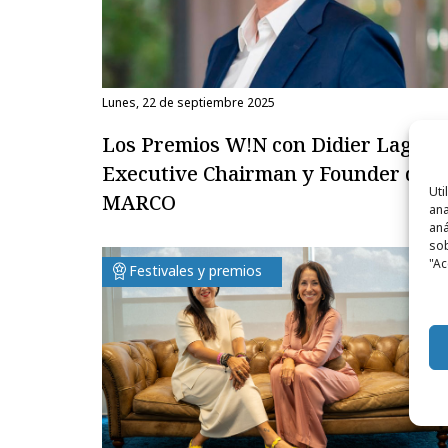
lunes, 22 de septiembre 2025
Los Premios W!N con Didier Lagae,
Executive Chairman y Founder de
Uti
MARCO
ana
aná
sob
"Ac
Festivales y premios