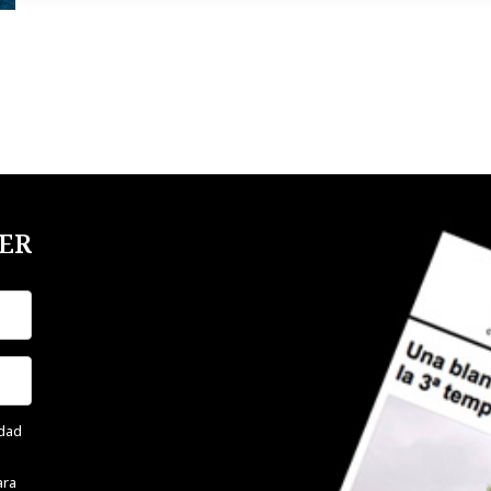
ER
idad
ara