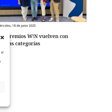
miércoles, 18 de junio 2025
os Premios W!N vuelven con
uevas categorías
 el
n
n