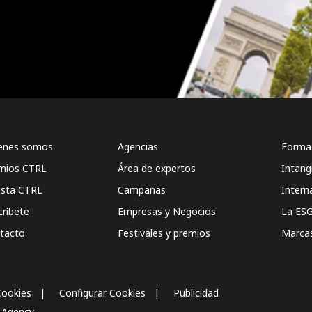
enes somos
Agencias
Formac
mios CTRL
Área de expertos
Intang
ista CTRL
Campañas
Intern
críbete
Empresas y Negocios
La ESG
tacto
Festivales y premios
Marca
Cookies
Configurar Cookies
Publicidad
l Agency