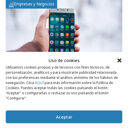
Empresas y Negocios
Uso de cookies
Utilizamos cookies propias y de terceros con fines técnicos, de
personalización, analíticos y para mostrarte publicidad relacionada
con tus preferencias mediante el análisis anónimo de los hábitos de
miércoles, 26 de enero 2022
navegación. Clica
AQUÍ
para más información sobre la Política de
5 pasos imprescindibles para posicionar
Cookies. Puedes aceptar todas las cookies pulsando el botón
"Aceptar" o configurarlas o rechazar su uso pulsando el botón
una app
"Configurar".
Empresas y Negocios
Aceptar