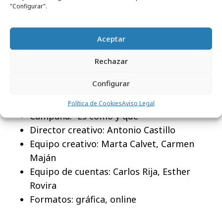
"Configurar".
Aceptar
Rechazar
Ficha técnica
Configurar
Anunciante: ADC
Agencia: PROBABLY
Política de Cookies
Aviso Legal
Campaña: “Es cómo y qué”
Director creativo: Antonio Castillo
Equipo creativo: Marta Calvet, Carmen
Maján
Equipo de cuentas: Carlos Rija, Esther
Rovira
Formatos: gráfica, online