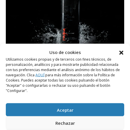
Uso de cookies
Utilizamos cookies propias y de terceros con fines técnicos, de
miércoles, 5 de agosto 2026
personalización, analíticos y para mostrarte publicidad relacionada
con tus preferencias mediante el análisis anónimo de los hábitos de
Experiencia sensorial de Magma de
navegación. Clica
AQUÍ
para más información sobre la Política de
Cabreiroá para ver el eclipse solar
Cookies. Puedes aceptar todas las cookies pulsando el botón
"Aceptar" o configurarlas o rechazar su uso pulsando el botón
"Configurar".
Campañas
Aceptar
Rechazar