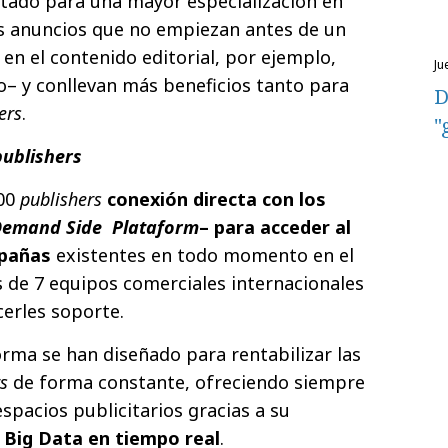
ado para una mayor especialización en
s anuncios que no empiezan antes de un
 en el contenido editorial, por ejemplo,
j
o– y conllevan más beneficios tanto para
D
ers
.
"
publishers
500
publishers
conexión directa con los
emand Side Plataform
– para acceder al
pañas
existentes en todo momento en el
de 7 equipos comerciales internacionales
erles soporte.
rma se han diseñado para rentabilizar las
s
de forma constante, ofreciendo siempre
spacios publicitarios gracias a su
l Big Data en tiempo real
.