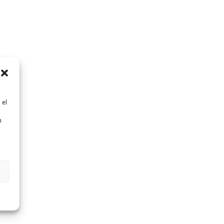
 el
n
n