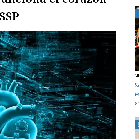
 SSP
S
e
a