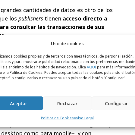
 grandes cantidades de datos es otro de los
 que los
publishers
tienen
acceso directo a
para consultar las transacciones de sus
o.
Uso de cookies
marcas
lizamos cookies propias y de terceros con fines técnicos, de personalización,
los únicos que ganan con la mejora de su
líticos y para mostrarte publicidad relacionada con tus preferencias mediante
lisis anónimo de los hábitos de navegación. Clica
AQUÍ
para más informació
ceden a un inventario de espacios de
re la Política de Cookies. Puedes aceptar todas las cookies pulsando el botó
e su imagen se mantendrá segura y
eptar" o configurarlas o rechazar su uso pulsando el botón "Configurar".
. Por otro lado, ADman asegura que se
gement
posible
gracias a un sistema de
para cada público objetivo.
Aceptar
Rechazar
Configurar
frece su plataforma son 100%
viewable
–
Política de Cookies
Aviso Legal
 los píxeles de un anuncio en un segundo–,
a desktop como para mobile–, y con