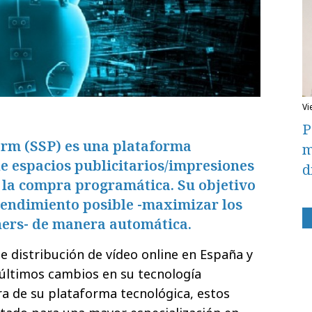
v
P
orm (SSP) es una plataforma
m
de espacios publicitarios/impresiones
d
 la compra programática. Su objetivo
rendimiento posible -maximizar los
hers- de manera automática.
e distribución de vídeo online en España y
últimos cambios en su tecnología
ra de su plataforma tecnológica, estos