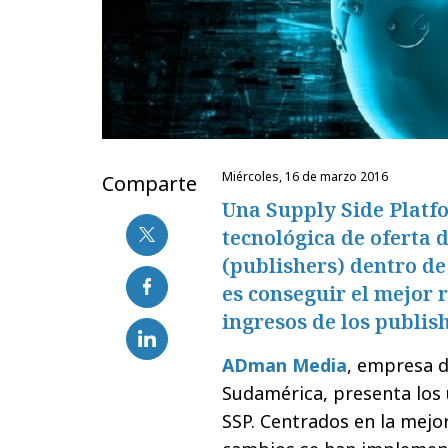
miércoles, 16 de marzo 2016
Comparte
Una Supply Side Platf
tecnológica de oferta 
(publishers) dentro de
es conseguir el mejor 
ingresos de los publis
ADman Media
, empresa d
Sudamérica, presenta los 
SSP. Centrados en la mejo