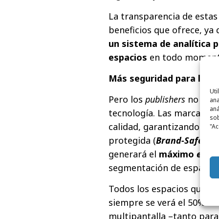
La transparencia de estas
beneficios que ofrece, ya
un sistema de analítica 
espacios
en todo moment
Más seguridad para las 
Uti
Pero los
publishers
no son 
ana
aná
tecnología. Las marcas ac
sob
calidad, garantizando qu
"Ac
protegida (
Brand-Safety
)
generará el
máximo
enga
segmentación de espacios 
Todos los espacios que o
siempre se verá el 50% de
multipantalla –tanto par