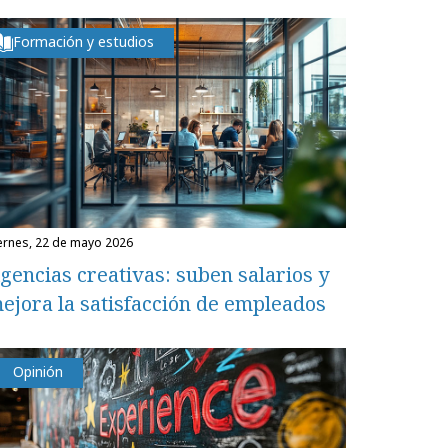
Formación y estudios
iernes, 22 de mayo 2026
gencias creativas: suben salarios y
ejora la satisfacción de empleados
Opinión