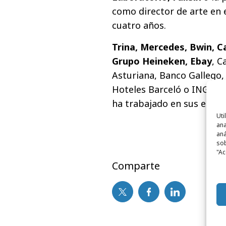
como director de arte en 
cuatro años.
Trina, Mercedes, Bwin, C
Grupo Heineken, Ebay
, C
Asturiana, Banco Gallego,
Hoteles Barceló o ING Dir
ha trabajado en sus etapa
Uti
ana
aná
sob
"Ac
Comparte