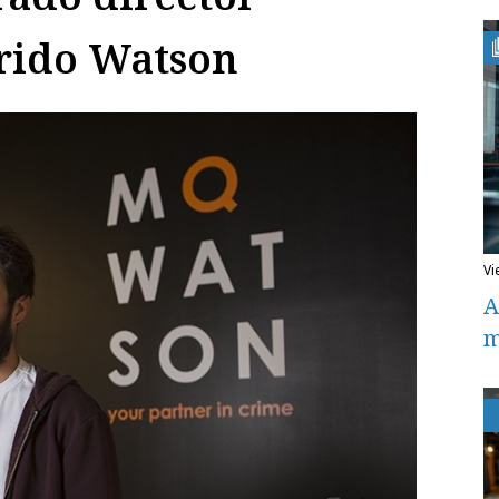
erido Watson
v
A
m