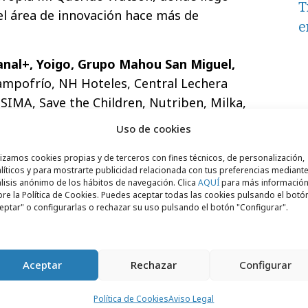
T
el área de innovación hace más de
e
anal+, Yoigo, Grupo Mahou San Miguel,
ampofrío, NH Hoteles, Central Lechera
 SIMA, Save the Children, Nutriben, Milka,
ect son algunas de las marcas para las que
Uso de cookies
s anteriores.
lizamos cookies propias y de terceros con fines técnicos, de personalización,
líticos y para mostrarte publicidad relacionada con tus preferencias mediante
lisis anónimo de los hábitos de navegación. Clica
AQUÍ
para más informació
re la Política de Cookies. Puedes aceptar todas las cookies pulsando el botó
eptar" o configurarlas o rechazar su uso pulsando el botón "Configurar".
Aceptar
Rechazar
Configurar
Política de Cookies
Aviso Legal