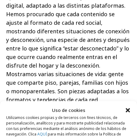
digital, adaptado a las distintas plataformas.
Hemos procurado que cada contenido se
ajuste al formato de cada red social,
mostrando diferentes situaciones de conexión
y desconexión, una especie de antes y después
entre lo que significa “estar desconectado” y lo
que ocurre cuando realmente entras en el
disfrute del hogar y la desconexión.
Mostramos varias situaciones de vida: gente
que comparte piso, parejas, familias con hijos
o monoparentales. Son piezas adaptadas a los
formatos y tendencias de cada red.
Uso de cookies
Gabriel Ladaria:
Por completar la respuesta
Utilizamos cookies propias y de terceros con fines técnicos, de
de Rafa, en los formatos hemos sido
personalización, analíticos y para mostrarte publicidad relacionada
con tus preferencias mediante el análisis anónimo de los hábitos de
diferentes este año respecto a campañas
navegación. Clica
AQUÍ
para más información sobre la Política de