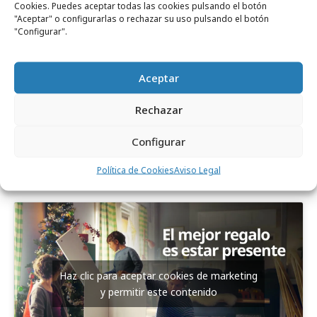
anteriores. Fue una decisión que tomamos
Cookies. Puedes aceptar todas las cookies pulsando el botón
"Aceptar" o configurarlas o rechazar su uso pulsando el botón
después de ver el material: vimos que es una
"Configurar".
pieza que remueve, que conecta
emocionalmente, y que toca la fibra sensible.
Aceptar
Por eso decidimos apostar por formatos más
largos de lo habitual, con piezas de 60, 40 y 20
Rechazar
segundos, dentro de un periodo de campaña
más amplio. La campaña también llegará al
Configurar
cine, porque queremos que se vea, se sienta y
Política de Cookies
Aviso Legal
se recuerde.
Haz clic para aceptar cookies de marketing
y permitir este contenido