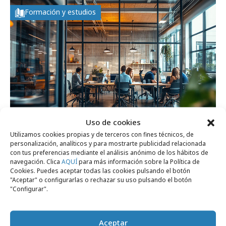
Formación y estudios
Uso de cookies
Utilizamos cookies propias y de terceros con fines técnicos, de
personalización, analíticos y para mostrarte publicidad relacionada
viernes, 22 de mayo 2026
con tus preferencias mediante el análisis anónimo de los hábitos de
Agencias creativas: suben salarios y
navegación. Clica
AQUÍ
para más información sobre la Política de
Cookies. Puedes aceptar todas las cookies pulsando el botón
mejora la satisfacción de empleados
"Aceptar" o configurarlas o rechazar su uso pulsando el botón
"Configurar".
Campañas
Aceptar