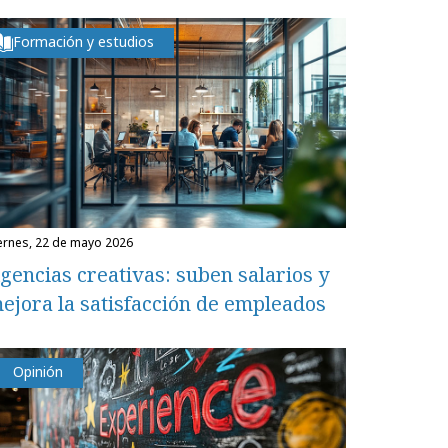
Formación y estudios
iernes, 22 de mayo 2026
gencias creativas: suben salarios y
ejora la satisfacción de empleados
Opinión