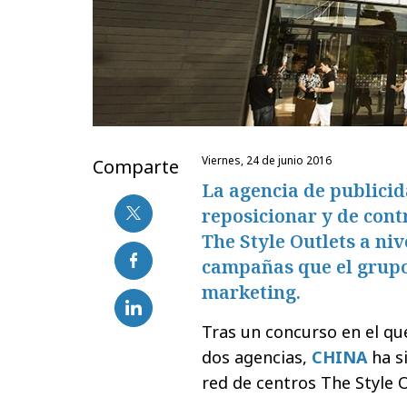
viernes, 24 de junio 2016
Comparte
La agencia de publici
reposicionar y de cont
The Style Outlets a ni
campañas que el grupo
marketing.
Tras un concurso en el qu
dos agencias,
CHINA
ha s
red de centros The Style 