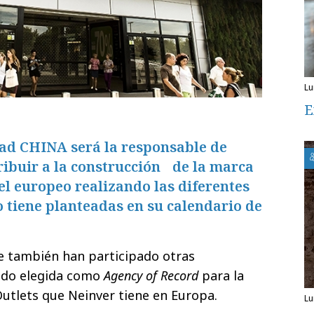
l
E
dad CHINA será la responsable de
ribuir a la construcción de la marca
vel europeo realizando las diferentes
 tiene planteadas en su calendario de
e también han participado otras
ido elegida como
Agency of Record
para la
Outlets que Neinver tiene en Europa.
l