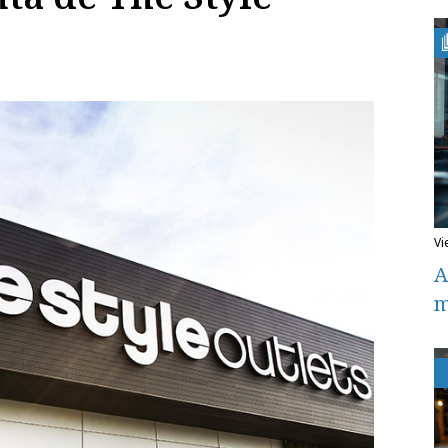
v
A
m