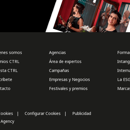
enes somos
Agencias
Formac
mios CTRL
Área de expertos
Intang
ista CTRL
Campañas
Intern
críbete
Empresas y Negocios
La ESG
tacto
Festivales y premios
Marca
Cookies
Configurar Cookies
Publicidad
l Agency