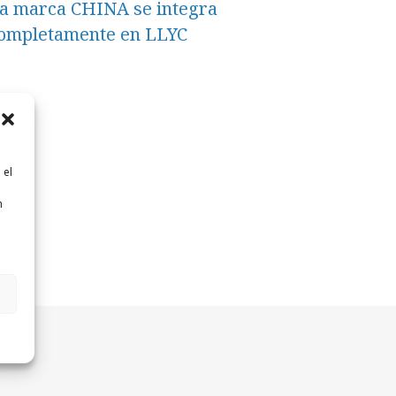
a marca CHINA se integra
ompletamente en LLYC
 el
n
n