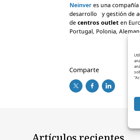
Neinver
es una compañía e
desarrollo y gestión de a
de
centros outlet
en Euro
Portugal, Polonia, Alemani
Uti
ana
aná
Comparte
sob
"Ac
Artículos recientes