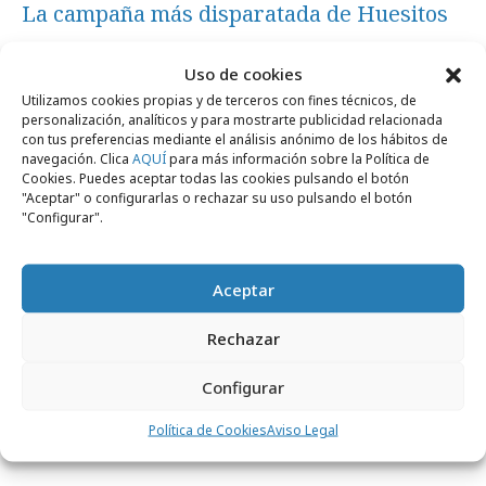
La campaña más disparatada de Huesitos
Uso de cookies
Campañas
Utilizamos cookies propias y de terceros con fines técnicos, de
personalización, analíticos y para mostrarte publicidad relacionada
con tus preferencias mediante el análisis anónimo de los hábitos de
navegación. Clica
AQUÍ
para más información sobre la Política de
Cookies. Puedes aceptar todas las cookies pulsando el botón
"Aceptar" o configurarlas o rechazar su uso pulsando el botón
"Configurar".
Aceptar
Rechazar
martes, 8 de octubre 2024
Configurar
Caser lanza nueva campaña centrada en
los seguros de salud
Política de Cookies
Aviso Legal