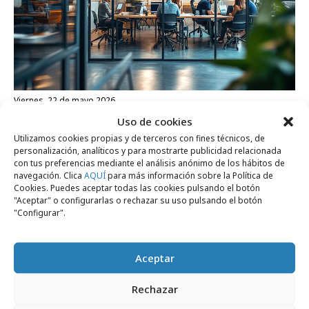
viernes, 22 de mayo 2026
Agencias creativas: suben salarios y
Uso de cookies
Utilizamos cookies propias y de terceros con fines técnicos, de
mejora la satisfacción de empleados
personalización, analíticos y para mostrarte publicidad relacionada
con tus preferencias mediante el análisis anónimo de los hábitos de
navegación. Clica
AQUÍ
para más información sobre la Política de
Campañas
Cookies. Puedes aceptar todas las cookies pulsando el botón
"Aceptar" o configurarlas o rechazar su uso pulsando el botón
"Configurar".
Aceptar
Rechazar