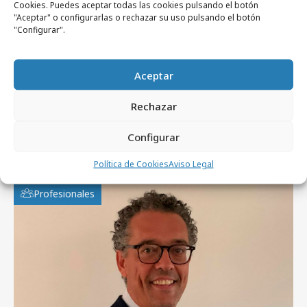
Noticias Relacionadas
Cookies. Puedes aceptar todas las cookies pulsando el botón
"Aceptar" o configurarlas o rechazar su uso pulsando el botón
"Configurar".
No se han encontrado noticias relacionadas.
Aceptar
Rechazar
Configurar
Artículos recientes
Política de Cookies
Aviso Legal
Profesionales