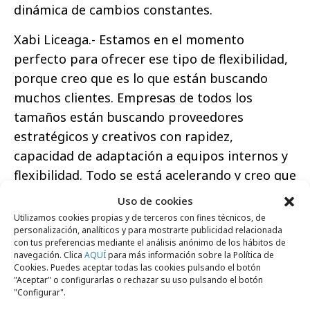
dinámica de cambios constantes.
Xabi Liceaga.- Estamos en el momento
perfecto para ofrecer ese tipo de flexibilidad,
porque creo que es lo que están buscando
muchos clientes. Empresas de todos los
tamaños están buscando proveedores
estratégicos y creativos con rapidez,
capacidad de adaptación a equipos internos y
flexibilidad. Todo se está acelerando y creo que
esa es una oportunidad para agencias
Uso de cookies
independientes como la nuestra. Son tiempos
Utilizamos cookies propias y de terceros con fines técnicos, de
personalización, analíticos y para mostrarte publicidad relacionada
para navegar en lanchas, no en el Titanic.
con tus preferencias mediante el análisis anónimo de los hábitos de
navegación. Clica
AQUÍ
para más información sobre la Política de
Walter Ioli.- Creo que en el caso de Cash
Cookies. Puedes aceptar todas las cookies pulsando el botón
"Aceptar" o configurarlas o rechazar su uso pulsando el botón
Converters hemos demostrado que podemos
"Configurar".
crear una estructura adaptada a las