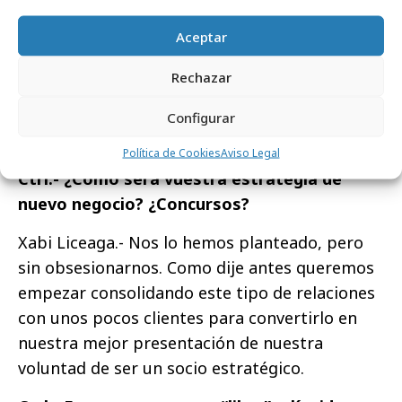
necesidades del cliente contando muchas
Aceptar
veces con sus propios recursos interno; por
ejemplo, con el equipo de social media o
Rechazar
ecommerce. Hemos trabajado tan
estrechamente que podemos decir que ellos
Configurar
son nuestro equipo.
Política de Cookies
Aviso Legal
Ctrl.- ¿Cómo será vuestra estrategia de
nuevo negocio? ¿Concursos?
Xabi Liceaga.- Nos lo hemos planteado, pero
sin obsesionarnos. Como dije antes queremos
empezar consolidando este tipo de relaciones
con unos pocos clientes para convertirlo en
nuestra mejor presentación de nuestra
voluntad de ser un socio estratégico.