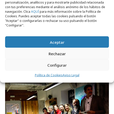
personalización, analíticos y para mostrarte publicidad relacionada
con tus preferencias mediante el análisis anónimo de los hábitos de
navegación. Clica
AQUÍ
para más información sobre la Política de
Cookies. Puedes aceptar todas las cookies pulsando el botón
"Aceptar" o configurarlas o rechazar su uso pulsando el botón
"Configurar".
Aceptar
viernes, 26 de febrero 2021
The Hub of Brands sigue apostando por las
Rechazar
sinergias
Configurar
Agencias
Política de Cookies
Aviso Legal