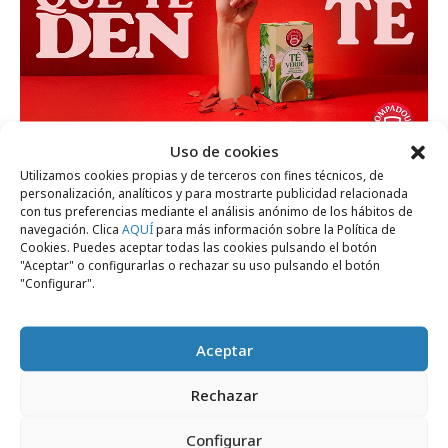
Uso de cookies
miércoles, 8 de julio 2026
Utilizamos cookies propias y de terceros con fines técnicos, de
personalización, analíticos y para mostrarte publicidad relacionada
Que te den té. Pompadour rompe las reglas
con tus preferencias mediante el análisis anónimo de los hábitos de
navegación. Clica
AQUÍ
para más información sobre la Política de
Cookies. Puedes aceptar todas las cookies pulsando el botón
Campañas
"Aceptar" o configurarlas o rechazar su uso pulsando el botón
"Configurar".
Aceptar
Rechazar
Configurar