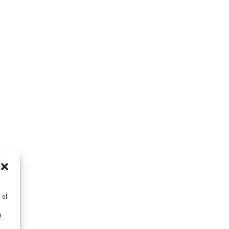
 el
n
n