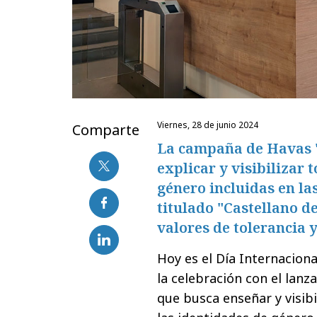
viernes, 28 de junio 2024
Comparte
La campaña de Havas "
explicar y visibilizar 
género incluidas en la
titulado "Castellano de
valores de tolerancia y
Hoy es el Día Internaciona
la celebración con el la
que busca enseñar y visib