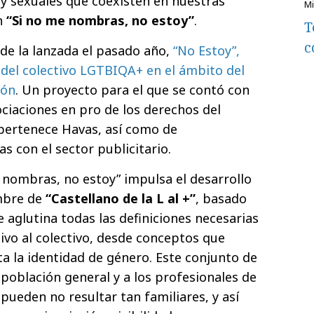
 y sexuales que coexisten en nuestras
n
“Si no me nombras, no estoy”
.
T
c
 de la lanzada el pasado año,
“No Estoy”,
 del colectivo LGTBIQA+ en el ámbito del
ión
. Un proyecto para el que se contó con
ociaciones en pro de los derechos del
 pertenece Havas, así como de
s con el sector publicitario.
e nombras, no estoy” impulsa el desarrollo
ombre de
“Castellano de la L al +”
, basado
ue aglutina todas las definiciones necesarias
ivo al colectivo, desde conceptos que
ta la identidad de género. Este conjunto de
a población general y a los profesionales de
 pueden no resultar tan familiares, y así