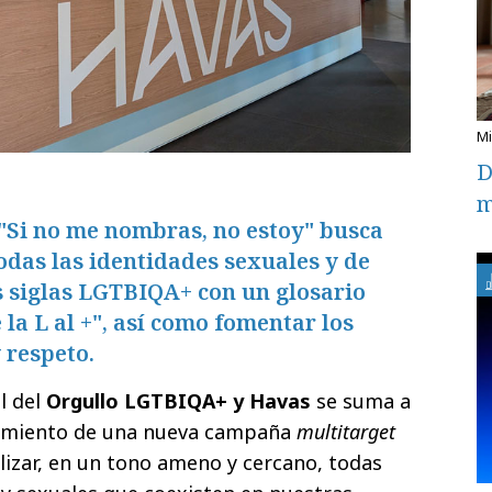
D
m
Si no me nombras, no estoy" busca
todas las identidades sexuales y de
s siglas LGTBIQA+ con un glosario
 la L al +", así como fomentar los
 respeto.
l del
Orgullo LGTBIQA+ y Havas
se suma a
nzamiento de una nueva campaña
multitarget
ilizar, en un tono ameno y cercano, todas