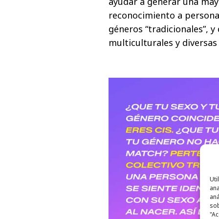
ayudar a generar una mayor
reconocimiento a personas
géneros “tradicionales”, y
multiculturales y diversas
Uti
ana
aná
sob
"Ac