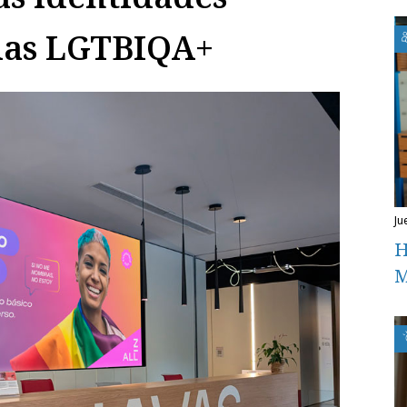
glas LGTBIQA+
ju
H