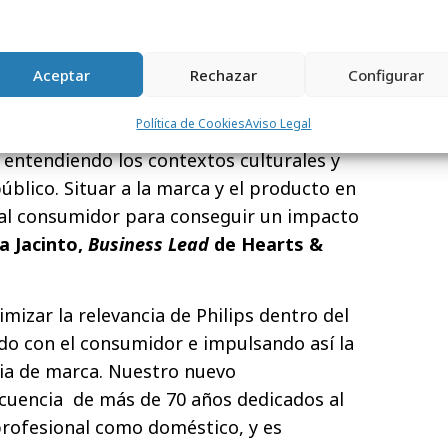
l el ritual del café recién molido en el
a que respetase la inteligencia del
Aceptar
Rechazar
Configurar
erseguir el impacto masivo por saturación,
Política de Cookies
Aviso Legal
ación que funcionase como un
entendiendo los contextos culturales y
blico. Situar a la marca y el producto en
l consumidor para conseguir un impacto
na Jacinto,
Business Lead
de Hearts &
izar la relevancia de Philips dentro del
do con el consumidor e impulsando así la
cia de marca. Nuestro nuevo
cuencia
de más de 70 años dedicados al
profesional como doméstico, y es