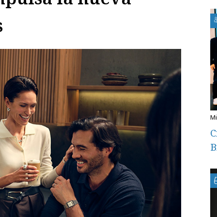
s
C
B