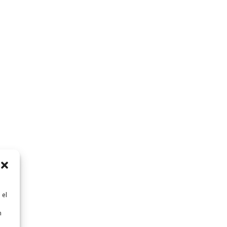
 el
n
n