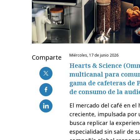
miércoles, 17 de junio 2026
Comparte
Hearts & Science (Omn
multicanal para comun
gama de cafeteras de P
de consumo de la audi
El mercado del café en el
creciente, impulsada por
busca replicar la experie
especialidad sin salir de s