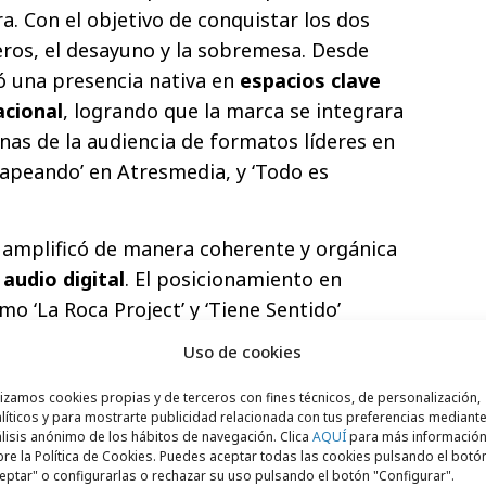
ra. Con el objetivo de conquistar los dos
os, el desayuno y la sobremesa. Desde
ó una presencia nativa en
espacios clave
acional
, logrando que la marca se integrara
inas de la audiencia de formatos líderes en
Zapeando’ en Atresmedia, y ‘Todo es
e amplificó de manera coherente y orgánica
l
audio digital
. El posicionamiento en
o ‘La Roca Project’ y ‘Tiene Sentido’
 consumidor en un contexto de escucha
Uso de cookies
alidad, respetando el tono conversacional
omo tercer pilar estratégico, la campaña
lizamos cookies propias y de terceros con fines técnicos, de personalización,
líticos y para mostrarte publicidad relacionada con tus preferencias mediante
vación de marketing de influencia en redes
lisis anónimo de los hábitos de navegación. Clica
AQUÍ
para más informació
re la Política de Cookies. Puedes aceptar todas las cookies pulsando el botó
readores de contenido específicos para
eptar" o configurarlas o rechazar su uso pulsando el botón "Configurar".