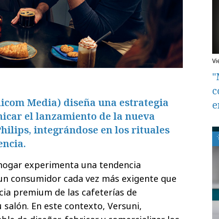
v
"
c
icom Media) diseña una estrategia
e
icar el lanzamiento de la nueva
hilips, integrándose en los rituales
encia.
 hogar experimenta una tendencia
 un consumidor cada vez más exigente que
ncia premium de las cafeterías de
u salón. En este contexto, Versuni,