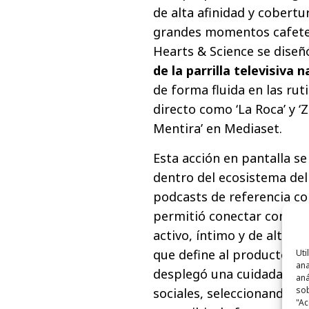
de alta afinidad y cobertu
grandes momentos cafeter
Hearts & Science se diseñ
de la parrilla televisiva n
de forma fluida en las rut
directo como ‘La Roca’ y ‘
Mentira’ en Mediaset.
Esta acción en pantalla s
dentro del ecosistema de
podcasts de referencia com
permitió conectar con el
activo, íntimo y de alta c
que define al producto. C
Uti
ana
desplegó una cuidada acti
aná
sob
sociales, seleccionando c
"Ac