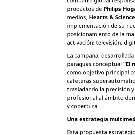
compañía global responsab
productos de
Philips Hog
medios,
Hearts & Scienc
implementación de su nue
posicionamiento de la mar
activación: televisión, dig
La campaña, desarrollada
paraguas conceptual
“El 
como objetivo principal c
cafeteras superautomátic
trasladando la precisión 
profesional al ámbito dom
y cobertura.
Una estrategia multimed
Esta propuesta estratégi