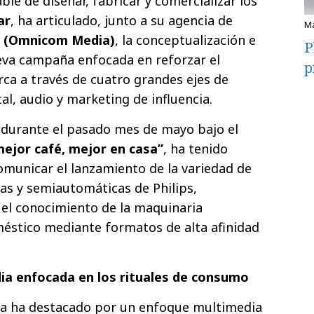
le de diseñar, fabricar y comercializar los
ar
, ha articulado, junto a su agencia de
e (Omnicom Media)
, la conceptualización e
P
va campaña enfocada en reforzar el
p
ca a través de cuatro grandes ejes de
ital, audio y marketing de influencia.
 durante el pasado mes de mayo bajo el
mejor café, mejor en casa”
, ha tenido
omunicar el lanzamiento de la variedad de
as y semiautomáticas de Philips,
y el conocimiento de la maquinaria
éstico mediante formatos de alta afinidad
ia enfocada en los rituales de consumo
ca ha destacado por un enfoque multimedia