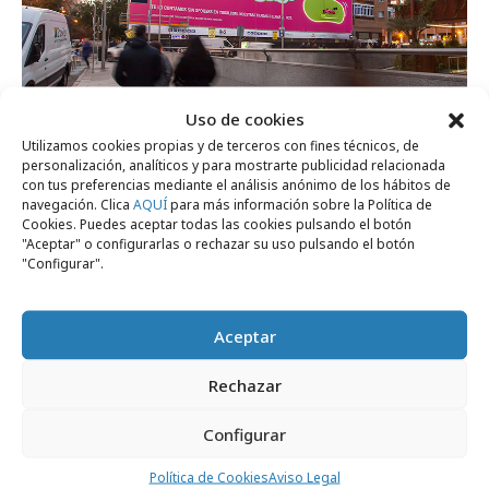
Uso de cookies
martes, 2 de diciembre 2025
Utilizamos cookies propias y de terceros con fines técnicos, de
personalización, analíticos y para mostrarte publicidad relacionada
Espectacular acción de Yoigo y Netflix a
con tus preferencias mediante el análisis anónimo de los hábitos de
seis metros de altura
navegación. Clica
AQUÍ
para más información sobre la Política de
Cookies. Puedes aceptar todas las cookies pulsando el botón
"Aceptar" o configurarlas o rechazar su uso pulsando el botón
"Configurar".
Campañas
Aceptar
Rechazar
Configurar
Política de Cookies
Aviso Legal