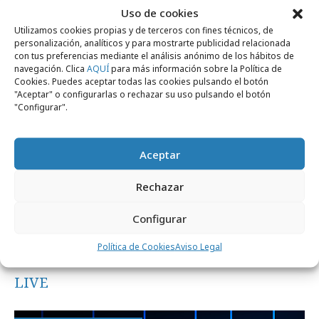
Noticias Relacionadas
Uso de cookies
Utilizamos cookies propias y de terceros con fines técnicos, de
personalización, analíticos y para mostrarte publicidad relacionada
con tus preferencias mediante el análisis anónimo de los hábitos de
Medios
navegación. Clica
AQUÍ
para más información sobre la Política de
Cookies. Puedes aceptar todas las cookies pulsando el botón
"Aceptar" o configurarlas o rechazar su uso pulsando el botón
"Configurar".
Aceptar
Rechazar
Configurar
viernes, 24 de julio 2026
Política de Cookies
Aviso Legal
La Velada del Año VI da el salto a TikTok
LIVE