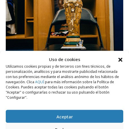
Uso de cookies
domingo, 9 de agosto 2026
Utilizamos cookies propias y de terceros con fines técnicos, de
LEGO celebra el triunfo de España en el
personalización, analíticos y para mostrarte publicidad relacionada
con tus preferencias mediante el análisis anónimo de los hábitos de
Mundial de Fútbol
navegación. Clica
AQUÍ
para más información sobre la Política de
Cookies. Puedes aceptar todas las cookies pulsando el botón
"Aceptar" o configurarlas o rechazar su uso pulsando el botón
"Configurar".
Marcas y ESG
Aceptar