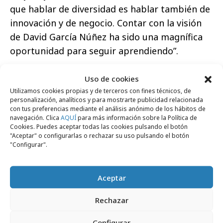
que hablar de diversidad es hablar también de
innovación y de negocio. Contar con la visión
de David García Núñez ha sido una magnífica
oportunidad para seguir aprendiendo”.
Los éxitos del OBC
Uso de cookies
Utilizamos cookies propias y de terceros con fines técnicos, de
Este grupo, que conforma el área de
personalización, analíticos y para mostrarte publicidad relacionada
diversidad e inclusión de Annie Bonnie, es
con tus preferencias mediante el análisis anónimo de los hábitos de
navegación. Clica
AQUÍ
para más información sobre la Política de
conocido por convertir a la agencia en la
Cookies. Puedes aceptar todas las cookies pulsando el botón
primera en desfilar con
carroza propia en el
"Aceptar" o configurarlas o rechazar su uso pulsando el botón
"Configurar".
Orgullo de Madrid
tres años consecutivos,
junto a American Express, Google o Idealista. Y
reconocido por hacer campañas que reclaman
Aceptar
a la industria una publicidad más diversa,
Rechazar
recibiendo dos premios en
Publifestival
por
ellas: “Mejor aportación al desarrollo de la
Configurar