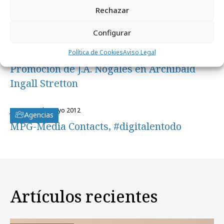
Rechazar
viernes, 21 de diciembre 2012
Campañas
Nivea hace recuento del 2012
Configurar
Política de Cookies
Aviso Legal
miércoles, 26 de septiembre 2012
Profesionales
Promoción de J.A. Nogales en Archibald
Ingall Stretton
jueves, 24 de mayo 2012
Agencias
MPG-Media Contacts, #digitalentodo
Artículos recientes