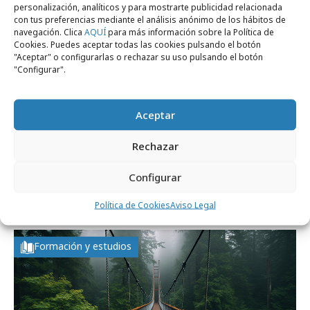
personalización, analíticos y para mostrarte publicidad relacionada
con tus preferencias mediante el análisis anónimo de los hábitos de
navegación. Clica
AQUÍ
para más información sobre la Política de
Cookies. Puedes aceptar todas las cookies pulsando el botón
"Aceptar" o configurarlas o rechazar su uso pulsando el botón
"Configurar".
Aceptar
Rechazar
viernes, 6 de febrero 2026
Configurar
El PR no ha muerto: el tesoro oculto de los
intangibles
Política de Cookies
Aviso Legal
Formación y estudios