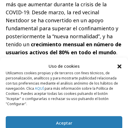
más que aumentar durante la crisis de la
COVID-19. Desde marzo, la red vecinal
Nextdoor se ha convertido en un apoyo
fundamental para superar el confinamiento y
posteriormente la “nueva normalidad”, y ha
tenido un
crecimiento mensual en número de
usuarios activos del 80% en todo el mundo
.
Este crecimiento de usuarios también se ha
Uso de cookies
experimentado en España, sobre todo en
Utilizamos cookies propias y de terceros con fines técnicos, de
ciudades como Madrid, Barcelona, Valencia,
personalización, analíticos y para mostrarte publicidad relacionada
con tus preferencias mediante el análisis anónimo de los hábitos de
Sevilla, Zaragoza o Bilbao. En Septiembre,
navegación. Clica
AQUÍ
para más información sobre la Política de
Nextdoor celebrará los premios Súper Vecino
Cookies. Puedes aceptar todas las cookies pulsando el botón
"Aceptar" o configurarlas o rechazar su uso pulsando el botón
y Súper Barrio, donde reconocerán a los
"Configurar".
vecinos y barrios más solidarios, sociales y
sostenibles de España.
Aceptar