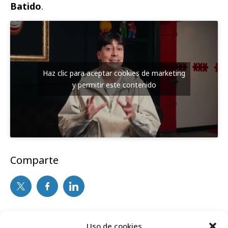
Batido
.
Haz clic para aceptar cookies de marketing
y permitir este contenido
Comparte
Noticias Relacionadas
Uso de cookies