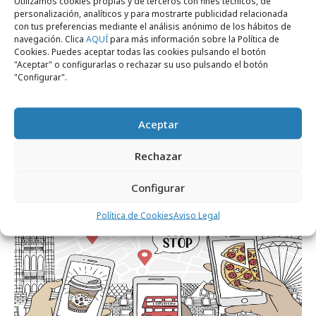
Utilizamos cookies propias y de terceros con fines técnicos, de
personalización, analíticos y para mostrarte publicidad relacionada
con tus preferencias mediante el análisis anónimo de los hábitos de
navegación. Clica
AQUÍ
para más información sobre la Política de
Cookies. Puedes aceptar todas las cookies pulsando el botón
"Aceptar" o configurarlas o rechazar su uso pulsando el botón
"Configurar".
miércoles, 1 de septiembre 2021
"El tráfico incremental, clave en campañas
Aceptar
con objetivos mid-low funnel"
Rechazar
Formación y estudios
Configurar
Política de Cookies
Aviso Legal