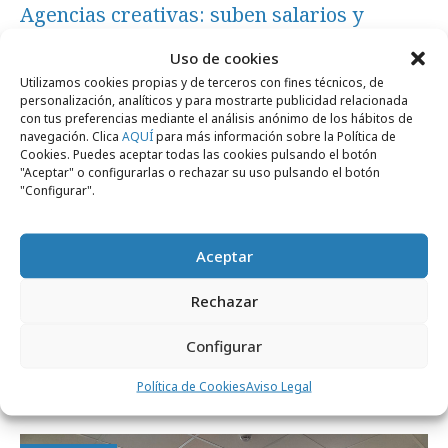
Agencias creativas: suben salarios y
mejora la satisfacción de empleados
Uso de cookies
Utilizamos cookies propias y de terceros con fines técnicos, de
personalización, analíticos y para mostrarte publicidad relacionada
Opinión
con tus preferencias mediante el análisis anónimo de los hábitos de
navegación. Clica
AQUÍ
para más información sobre la Política de
Cookies. Puedes aceptar todas las cookies pulsando el botón
"Aceptar" o configurarlas o rechazar su uso pulsando el botón
"Configurar".
Aceptar
Rechazar
Configurar
lunes, 2 de febrero 2026
Política de Cookies
Aviso Legal
En casa del herrero…