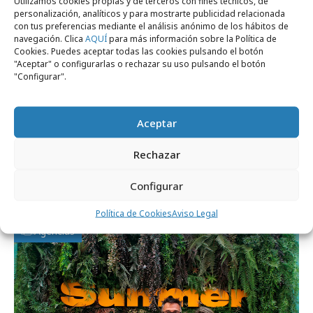
Utilizamos cookies propias y de terceros con fines técnicos, de
personalización, analíticos y para mostrarte publicidad relacionada
con tus preferencias mediante el análisis anónimo de los hábitos de
navegación. Clica
AQUÍ
para más información sobre la Política de
Cookies. Puedes aceptar todas las cookies pulsando el botón
"Aceptar" o configurarlas o rechazar su uso pulsando el botón
"Configurar".
Aceptar
miércoles, 13 de noviembre 2024
Rechazar
The Summer Agency refuerza su
departamento creativo
Configurar
Política de Cookies
Aviso Legal
Agencias