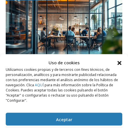
Uso de cookies
Utilizamos cookies propias y de terceros con fines técnicos, de
viernes, 22 de mayo 2026
personalización, analíticos y para mostrarte publicidad relacionada
Agencias creativas: suben salarios y
con tus preferencias mediante el análisis anónimo de los hábitos de
navegación. Clica
AQUÍ
para más información sobre la Política de
mejora la satisfacción de empleados
Cookies. Puedes aceptar todas las cookies pulsando el botón
"Aceptar" o configurarlas o rechazar su uso pulsando el botón
"Configurar".
Campañas
Aceptar