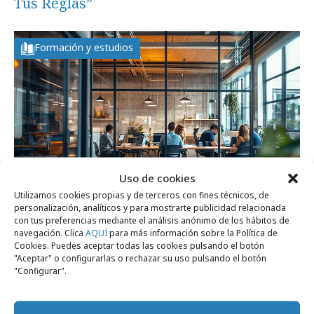
Tus Reglas”
Formación y estudios
Uso de cookies
Utilizamos cookies propias y de terceros con fines técnicos, de
personalización, analíticos y para mostrarte publicidad relacionada
con tus preferencias mediante el análisis anónimo de los hábitos de
navegación. Clica
AQUÍ
para más información sobre la Política de
viernes, 22 de mayo 2026
Cookies. Puedes aceptar todas las cookies pulsando el botón
Agencias creativas: suben salarios y
"Aceptar" o configurarlas o rechazar su uso pulsando el botón
"Configurar".
mejora la satisfacción de empleados