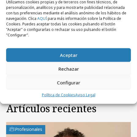
Utilizamos cookies propias y de terceros con fines técnicos, de
personalización, analíticos y para mostrarte publicidad relacionada
con tus preferencias mediante el análisis anónimo de los hábitos de
navegación. Clica
AQUÍ
para más información sobre la Política de
Cookies. Puedes aceptar todas las cookies pulsando el botón
"Aceptar" o configurarlas o rechazar su uso pulsando el botón
"Configurar".
miércoles, 12 de noviembre 2025
Aceptar
Sanitas lanza la campaña “Lo importante
es vivir de verdad”
Rechazar
Configurar
Política de Cookies
Aviso Legal
Artículos recientes
Profesionales