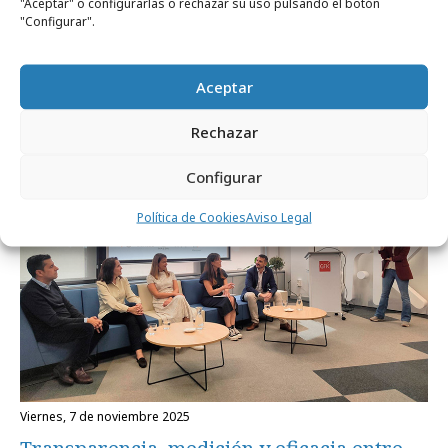
"Aceptar" o configurarlas o rechazar su uso pulsando el botón
"Configurar".
lunes, 2 de febrero 2026
En casa del herrero…
Aceptar
Agencias
Rechazar
Configurar
Política de Cookies
Aviso Legal
viernes, 7 de noviembre 2025