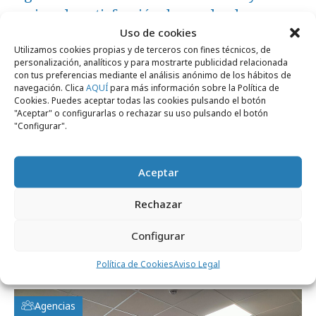
mejora la satisfacción de empleados
Uso de cookies
Utilizamos cookies propias y de terceros con fines técnicos, de
Opinión
personalización, analíticos y para mostrarte publicidad relacionada
con tus preferencias mediante el análisis anónimo de los hábitos de
navegación. Clica
AQUÍ
para más información sobre la Política de
Cookies. Puedes aceptar todas las cookies pulsando el botón
"Aceptar" o configurarlas o rechazar su uso pulsando el botón
"Configurar".
Aceptar
Rechazar
Configurar
lunes, 2 de febrero 2026
En casa del herrero…
Política de Cookies
Aviso Legal
Agencias