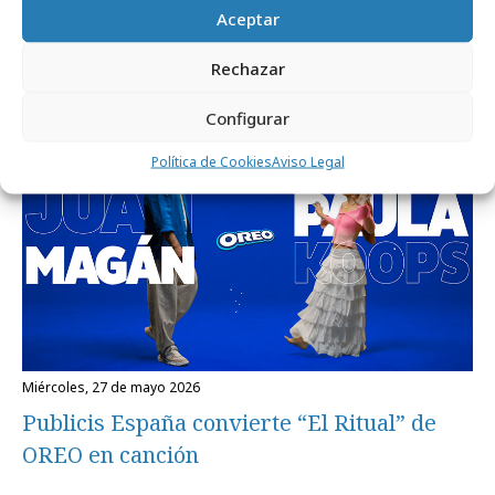
Aceptar
EBRO presenta la Red Oficial de Bares
Manolo
Rechazar
Configurar
Campañas
Política de Cookies
Aviso Legal
miércoles, 27 de mayo 2026
Publicis España convierte “El Ritual” de
OREO en canción