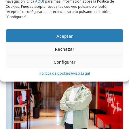
navegación. Clica
AQUÍ
para más información sobre la Política de
Cookies. Puedes aceptar todas las cookies pulsando el botón
"Aceptar" o configurarlas o rechazar su uso pulsando el botón
"Configurar".
viernes, 8 de mayo 2026
Manifiesto firma la campaña "El verano es
Aceptar
tuyo" de Sprinter
Rechazar
Profesionales
Configurar
Política de Cookies
Aviso Legal