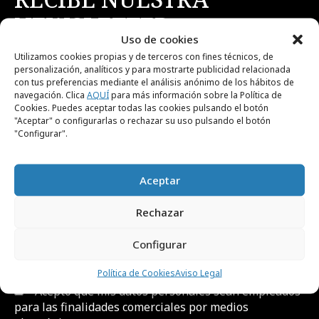
NEWSLETTER
Uso de cookies
Utilizamos cookies propias y de terceros con fines técnicos, de
Suscríbete gratis a nuestra newsletter para
personalización, analíticos y para mostrarte publicidad relacionada
con tus preferencias mediante el análisis anónimo de los hábitos de
recibir cada día el contenido más actual sobre
navegación. Clica
AQUÍ
para más información sobre la Política de
creatividad, publicidad, marketing, y
Cookies. Puedes aceptar todas las cookies pulsando el botón
"Aceptar" o configurarlas o rechazar su uso pulsando el botón
comunicación.
"Configurar".
Aceptar
Rechazar
He leído y acepto el
Aviso Legal y la Política de
Configurar
Privacidad
Política de Cookies
Aviso Legal
Acepto que mis datos personales sean empleados
para las finalidades comerciales por medios