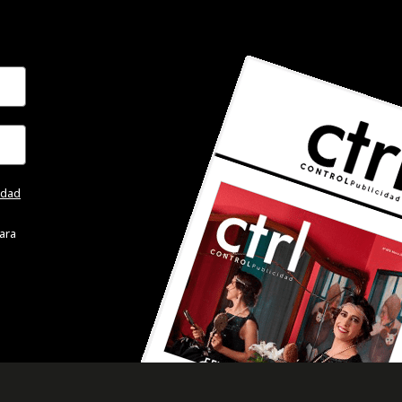
cidad
ara