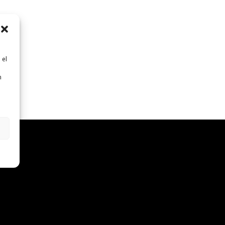
 el
n
n