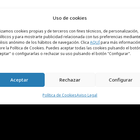
harca
Uso de cookies
lizamos cookies propias y de terceros con fines técnicos, de personalización,
precie beber de la charca de las modas
líticos y para mostrarte publicidad relacionada con tus preferencias mediante
"?
lisis anónimo de los hábitos de navegación. Clica
AQUÍ
para más informació
re la Política de Cookies. Puedes aceptar todas las cookies pulsando el botó
eptar" o configurarlas o rechazar su uso pulsando el botón "Configurar".
Aceptar
Rechazar
Configurar
Política de Cookies
Aviso Legal