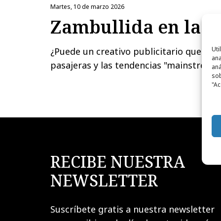
martes, 10 de marzo 2026
Zambullida en la c
Uti
¿Puede un creativo publicitario que se 
ana
pasajeras y las tendencias "mainstream
aná
sob
"Ac
RECIBE NUESTRA
NEWSLETTER
Suscríbete gratis a nuestra newsletter