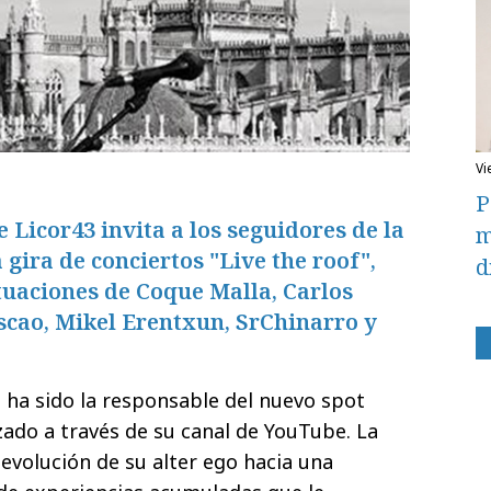
v
P
e Licor43 invita a los seguidores de la
m
 gira de conciertos "Live the roof",
d
tuaciones de Coque Malla, Carlos
scao, Mikel Erentxun, SrChinarro y
s
ha sido la responsable del nuevo spot
zado a través de su canal de YouTube. La
evolución de su alter ego hacia una