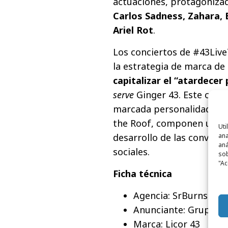
actuaciones, protagonizada
Carlos Sadness, Zahara, 
Ariel Rot
.
Los conciertos de #43Liv
la estrategia de marca de
capitalizar el “atardecer
serve
Ginger 43. Este com
marcada personalidad de c
the Roof, componen un co
Uti
desarrollo de las conversa
ana
aná
sociales.
sob
"Ac
Ficha técnica
Agencia: SrBurns
Anunciante: Grupo Z
Marca: Licor 43