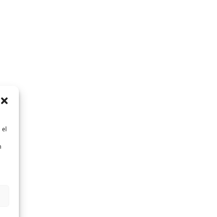
 el
n
n