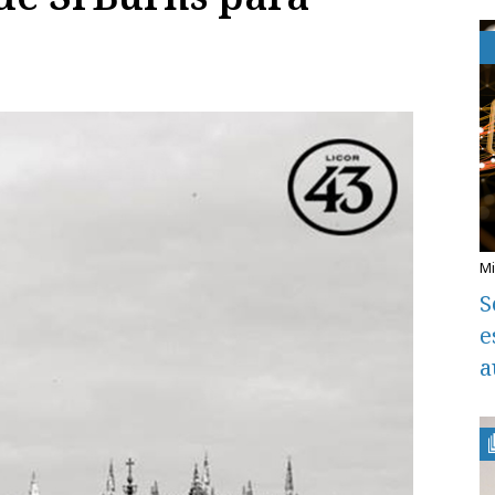
S
e
a