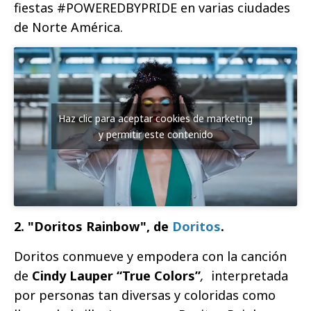
fiestas #POWEREDBYPRIDE en varias ciudades
de Norte América.
Haz clic para aceptar cookies de marketing
y permitir este contenido
2. "Doritos Rainbow", de
Doritos
.
Doritos conmueve y empodera con la canción
de
Cindy Lauper “True Colors”
,
interpretada
por personas tan diversas y coloridas como