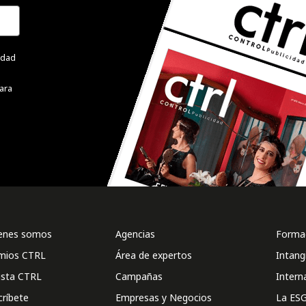
cidad
ara
enes somos
Agencias
Formac
mios CTRL
Área de expertos
Intang
ista CTRL
Campañas
Intern
críbete
Empresas y Negocios
La ESG