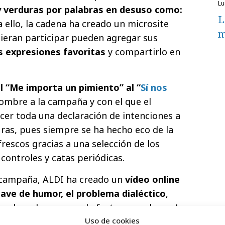
l
y verduras por palabras en desuso como:
L
a ello, la cadena ha creado un microsite
m
ieran participar pueden agregar sus
s expresiones favoritas
y compartirlo en
l “Me importa un pimiento” al “
Sí nos
ombre a la campaña y con el que el
er toda una declaración de intenciones a
uras, pues siempre se ha hecho eco de la
rescos gracias a una selección de los
controles y catas periódicas.
 campaña, ALDI ha creado un
vídeo online
lave de humor, el problema dialéctico
,
 sobre el consumo de frutas y verduras. La
Uso de cookies
ituaciones curiosas que, supuestamente,