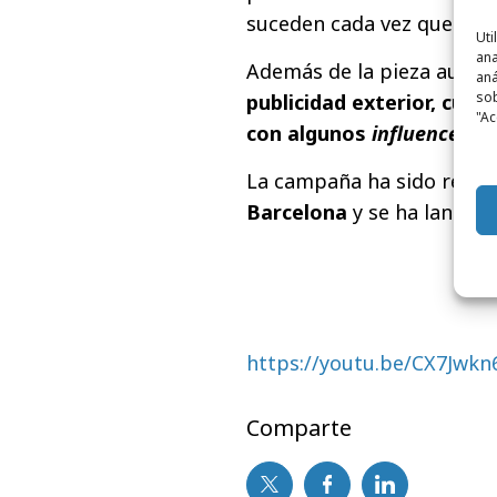
suceden cada vez que algui
Uti
ana
Además de la pieza audio
aná
sob
publicidad exterior, cuñ
"Ac
con algunos
influencers
g
La campaña ha sido reali
Barcelona
y se ha lanzado 
https://youtu.be/CX7Jwkn
Comparte