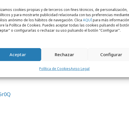
en falta al respeto a las frutas y verduras.
lizamos cookies propias y de terceros con fines técnicos, de personalización,
líticos y para mostrarte publicidad relacionada con tus preferencias mediante
visual, la campaña también cuenta con
lisis anónimo de los hábitos de navegación. Clica
AQUÍ
para más informació
re la Política de Cookies. Puedes aceptar todas las cookies pulsando el botó
as, menciones en radio y colaboraciones
eptar" o configurarlas o rechazar su uso pulsando el botón "Configurar".
astronómicos
.
zada por
The Back Room -
McCann
a nivel estatal.
Aceptar
Rechazar
Configurar
Política de Cookies
Aviso Legal
6r0Q