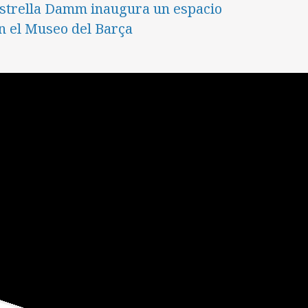
strella Damm inaugura un espacio
n el Museo del Barça