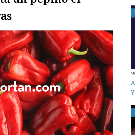
as
A
y