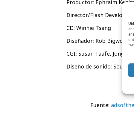
Productor: Ephraim Kehl
Director/Flash Developer:
Uti
CD: Winnie Tsang
ana
aná
sob
Diseñador: Rob Bigwood
"Ac
CGI: Susan Taafe, Jongm
Diseño de sonido: Sound 
Fuente:
adsofthe