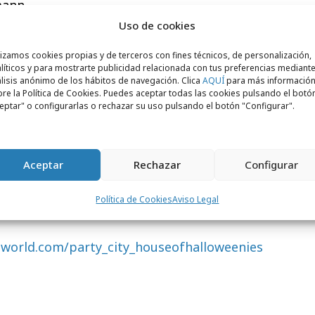
mann
Uso de cookies
 Jason Tordsen
lizamos cookies propias y de terceros con fines técnicos, de personalización,
líticos y para mostrarte publicidad relacionada con tus preferencias mediante
lisis anónimo de los hábitos de navegación. Clica
AQUÍ
para más informació
re la Política de Cookies. Puedes aceptar todas las cookies pulsando el botó
eptar" o configurarlas o rechazar su uso pulsando el botón "Configurar".
oon Woo
Lounge y Phan Visutyothapibal
Aceptar
Rechazar
Configurar
Política de Cookies
Aviso Legal
world.com/party_city_houseofhalloweenies