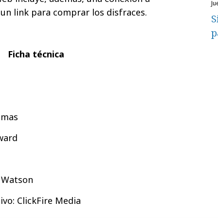
j
 un link para comprar los disfraces.
S
p
Ficha técnica
homas
oward
t Watson
ivo: ClickFire Media