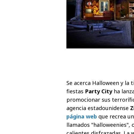
Se acerca Halloween y la t
fiestas
Party City
ha lanz
promocionar sus terrorífic
agencia estadounidense
Z
página web
que recrea un
llamados "halloweenies", o
calientes disfrazadas. La