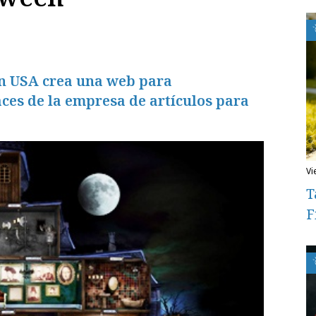
 USA crea una web para
ces de la empresa de artículos para
v
T
F