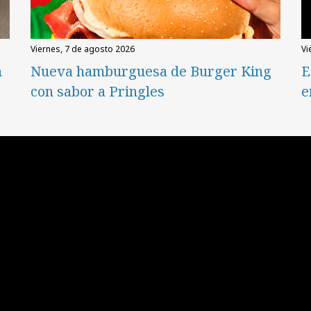
viernes, 7 de agosto 2026
v
n
Nueva hamburguesa de Burger King
E
con sabor a Pringles
e