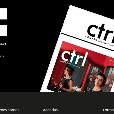
cidad
ara
enes somos
Agencias
Formac