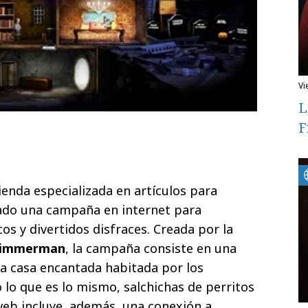
v
L
F
ienda especializada en artículos para
ado una campaña en internet para
os y divertidos disfraces. Creada por la
immerman
, la campaña consiste en una
a casa encantada habitada por los
 lo que es lo mismo, salchichas de perritos
 web incluye, además, una conexión a