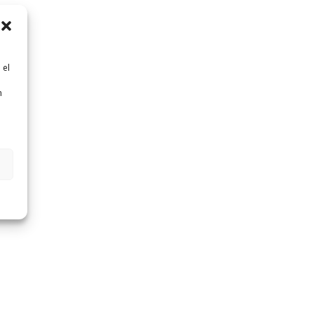
 el
n
n