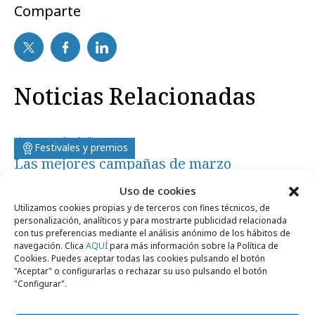
Comparte
Noticias Relacionadas
viernes, 27 de abril 2012
Festivales y premios
Las mejores campañas de marzo
Uso de cookies
martes, 27 de diciembre 2011
Campañas
Utilizamos cookies propias y de terceros con fines técnicos, de
personalización, analíticos y para mostrarte publicidad relacionada
Spanair se cruza con Papá Noel
con tus preferencias mediante el análisis anónimo de los hábitos de
navegación. Clica
AQUÍ
para más información sobre la Política de
Cookies. Puedes aceptar todas las cookies pulsando el botón
lunes, 27 de diciembre 2010
Campañas
"Aceptar" o configurarlas o rechazar su uso pulsando el botón
Spanair sorprende a sus pasajeros
"Configurar".