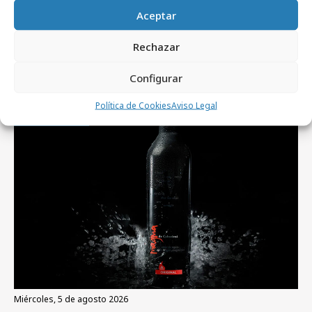
Aceptar
Rechazar
Artículos recientes
Configurar
Política de Cookies
Aviso Legal
Campañas
miércoles, 5 de agosto 2026