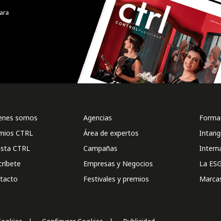
ara
enes somos
Agencias
Formac
mios CTRL
Área de expertos
Intang
ista CTRL
Campañas
Intern
críbete
Empresas y Negocios
La ESG
tacto
Festivales y premios
Marca