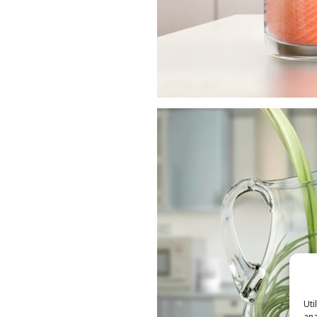
Uti
ana