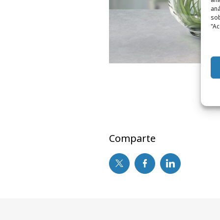
aná
sob
"Ac
Comparte