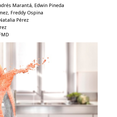
Andrés Marantá, Edwin Pineda
mez, Freddy Ospina
Natalia Pérez
rez
 FMD