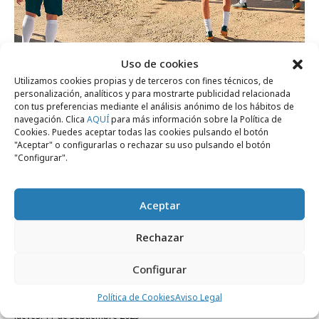
lunes, 23 de febrero 2026
Uso de cookies
Airbnb y LALIGA ofrecen una experiencia
Utilizamos cookies propias y de terceros con fines técnicos, de
personalización, analíticos y para mostrarte publicidad relacionada
con Andrés Iniesta
con tus preferencias mediante el análisis anónimo de los hábitos de
navegación. Clica
AQUÍ
para más información sobre la Política de
Cookies. Puedes aceptar todas las cookies pulsando el botón
Internacional
"Aceptar" o configurarlas o rechazar su uso pulsando el botón
"Configurar".
Aceptar
Rechazar
Configurar
Política de Cookies
Aviso Legal
jueves, 11 de septiembre 2025