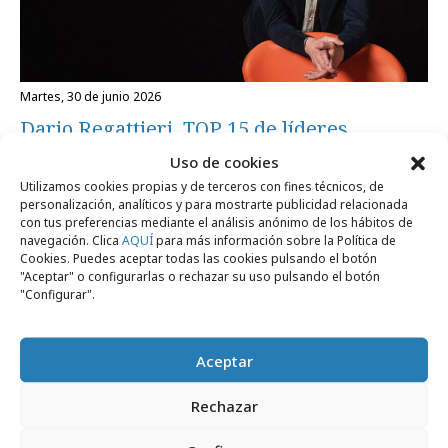
martes, 30 de junio 2026
Dario Regattieri, TOP 15 de líderes
europeos de la industria de eventos
Uso de cookies
Utilizamos cookies propias y de terceros con fines técnicos, de
personalización, analíticos y para mostrarte publicidad relacionada
Empresas y Negocios
con tus preferencias mediante el análisis anónimo de los hábitos de
navegación. Clica
AQUÍ
para más información sobre la Política de
Cookies. Puedes aceptar todas las cookies pulsando el botón
"Aceptar" o configurarlas o rechazar su uso pulsando el botón
"Configurar".
Aceptar
Rechazar