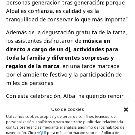
personas generación tras generación: porque
Albal es confianza, es calidad y es la
tranquilidad de conservar lo que más importa”.
Además de la degustación gratuita de la tarta,
los asistentes disfrutaron de
música en
directo a cargo de un dj, actividades para
toda la familia y diferentes sorpresas y
regalos de la marca
, en una tarde marcada
por el ambiente festivo y la participación de
miles de personas.
Con esta celebración, Albal ha querido rendir
homenaje a las generaciones de consumidores
Uso de cookies
que han convertido la marca en un referente
Utilizamos cookies propias y de terceros con fines técnicos, de
dentro y fuera de la cocina. Un aniversario que
personalización, analíticos y para mostrarte publicidad relacionada
con tus preferencias mediante el análisis anónimo de los hábitos de
no solo pone en valor sus 50 años de historia,
navegación. Clica
AQUÍ
para más información sobre la Política de