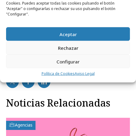
sino también el
vínculo emocional
construido
Cookies. Puedes aceptar todas las cookies pulsando el botón
"Aceptar" o configurarlas o rechazar su uso pulsando el botón
con millones de hogares españoles a través de
"Configurar".
los pequeños momentos cotidianos que se
comparten alrededor de la mesa.
Aceptar
Rechazar
Configurar
Comparte
Política de Cookies
Aviso Legal
Noticias Relacionadas
Agencias