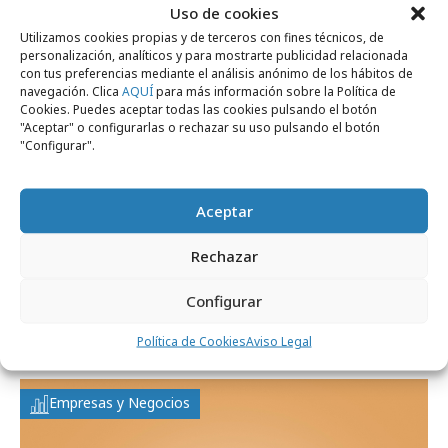
Uso de cookies
Campañas
Utilizamos cookies propias y de terceros con fines técnicos, de
personalización, analíticos y para mostrarte publicidad relacionada
con tus preferencias mediante el análisis anónimo de los hábitos de
navegación. Clica
AQUÍ
para más información sobre la Política de
Cookies. Puedes aceptar todas las cookies pulsando el botón
"Aceptar" o configurarlas o rechazar su uso pulsando el botón
"Configurar".
Aceptar
Rechazar
viernes, 14 de marzo 2025
Configurar
Plátanos en los lineales de caja del
supermercado
Política de Cookies
Aviso Legal
Empresas y Negocios