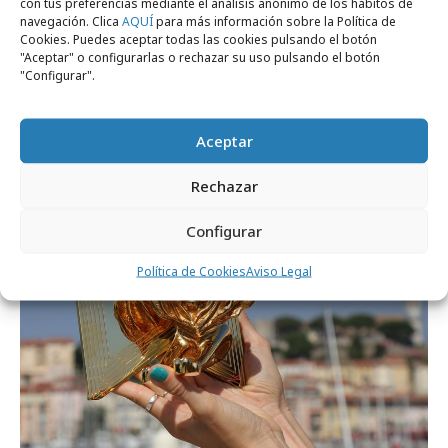
con tus preferencias mediante el análisis anónimo de los hábitos de
navegación. Clica
AQUÍ
para más información sobre la Política de
Cookies. Puedes aceptar todas las cookies pulsando el botón
"Aceptar" o configurarlas o rechazar su uso pulsando el botón
"Configurar".
miércoles, 15 de julio 2026
La nueva fórmula del éxito creativo: IA +
Aceptar
comunidad
Rechazar
Configurar
Opinión
Política de Cookies
Aviso Legal