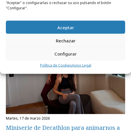
miércoles, 13 de mayo 2026
"Aceptar" o configurarlas o rechazar su uso pulsando el botón
"Configurar".
Decathlon congela una e-bike en pleno
centro de Madrid
Aceptar
Campañas
Rechazar
Configurar
Política de Cookies
Aviso Legal
martes, 17 de marzo 2026
Miniserie de Decathlon para animarnos a