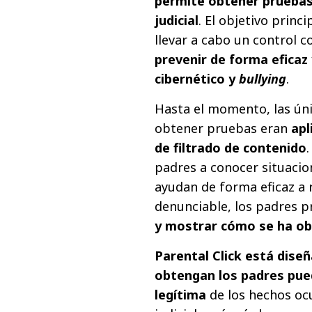
permite obtener pruebas 
judicial
. El objetivo princ
llevar a cabo un control co
prevenir de forma eficaz 
cibernético y
bullying
.
Hasta el momento, las ún
obtener pruebas eran
apl
de filtrado de contenido
padres a conocer situacio
ayudan de forma eficaz a 
denunciable, los padres 
y mostrar cómo se ha ob
Parental Click está dise
obtengan los padres pue
legítima
de los hechos ocu