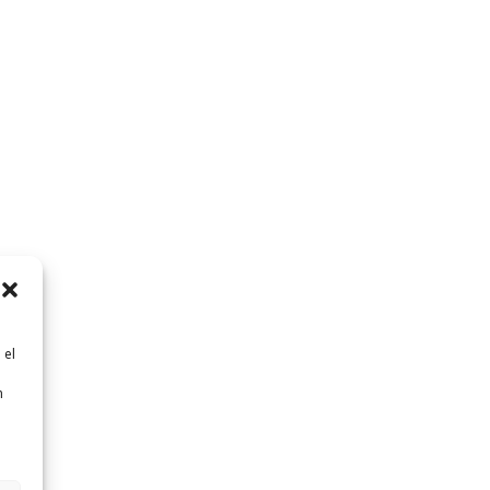
 el
n
n