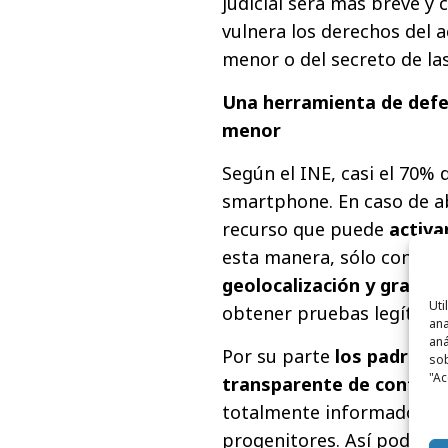
judicial será más breve y 
vulnera los derechos del a
menor o del secreto de la
Una herramienta de defe
menor
Según el INE, casi el 70% 
smartphone. En caso de a
recurso que puede
activa
esta manera, sólo con agit
geolocalización y grabac
Uti
obtener pruebas legítimas
ana
aná
Por su parte
los padres 
sob
"Ac
transparente de control e
totalmente informado de l
progenitores. Así podrán d