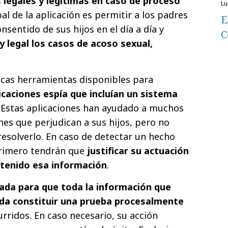
legales y legítimas en caso de proceso
l
ipal de la aplicación es permitir a los padres
E
nsentido de sus hijos en el día a día y
C
y legal los casos de acoso sexual,
icas herramientas disponibles para
icaciones espía que incluían un sistema
. Estas aplicaciones han ayudado a muchos
nes que perjudican a sus hijos, pero no
resolverlo. En caso de detectar un hecho
primero tendrán que
justificar su actuación
tenido esa información
.
ñada para que toda la información que
da constituir una prueba procesalmente
rridos. En caso necesario, su acción