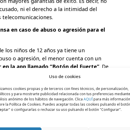
con mayores garantías de éxito. Es decir, no
cusado, ni el derecho a la intimidad del
s telecomunicaciones.
nsa en caso de abuso o agresión para el
de los niños de 12 años ya tiene un
buso o agresión, el menor cuenta con un
r en la app llamado “Botón del Fuerte”
. De
ar el teléfono se activan los
sistemas de
Uso de cookies
ión de imagen y sonido
con la idea de
lizamos cookies propias y de terceros con fines técnicos, de personalización,
 de lo ocurrido.
líticos y para mostrarte publicidad relacionada con tus preferencias mediante
lisis anónimo de los hábitos de navegación. Clica
AQUÍ
para más informació
obtienen una herramienta honesta y
re la Política de Cookies. Puedes aceptar todas las cookies pulsando el botó
eptar" o configurarlas o rechazar su uso pulsando el botón "Configurar".
n el día a día
, ya que el menor está
a información a la que tienen acceso sus
etectar si su hijo es víctima de abusos -