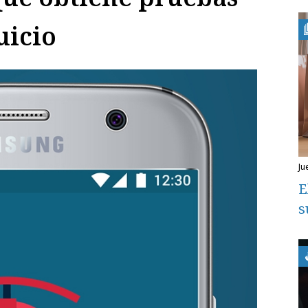
uicio
j
E
s