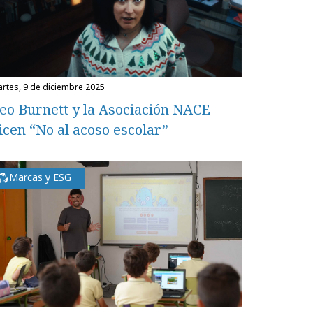
martes, 9 de diciembre 2025
eo Burnett y la Asociación NACE
icen “No al acoso escolar”
Marcas y ESG