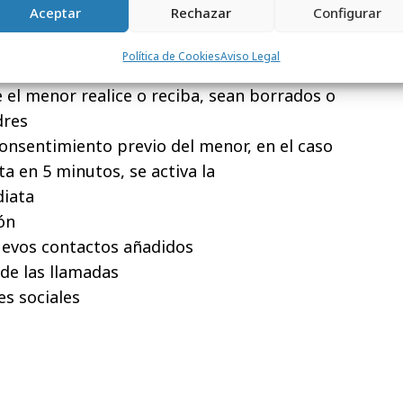
Aceptar
Rechazar
Configurar
i hace un uso responsable de la tecnología.
sualizar:
Política de Cookies
Aviso Legal
 el menor realice o reciba, sean borrados o
dres
onsentimiento previo del menor, en el caso
ta en 5 minutos, se activa la
diata
ón
uevos contactos añadidos
 de las llamadas
es sociales