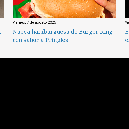
viernes, 7 de agosto 2026
v
n
Nueva hamburguesa de Burger King
E
con sabor a Pringles
e