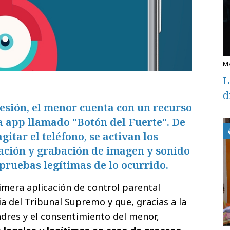
L
d
esión, el menor cuenta con un recurso
a app llamado "Botón del Fuerte". De
gitar el teléfono, se activan los
zación y grabación de imagen y sonido
 pruebas legítimas de lo ocurrido.
rimera aplicación de control parental
a del Tribunal Supremo y que, gracias a la
adres y el consentimiento del menor,